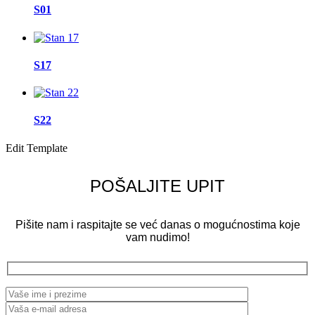
S01
S17
S22
Edit Template
POŠALJITE UPIT
Pišite nam i raspitajte se već danas o mogućnostima koje
vam nudimo!