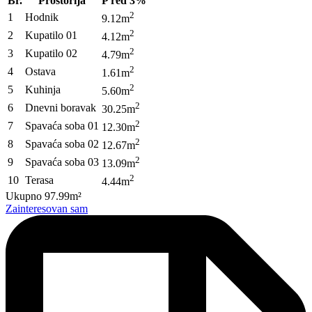
Br.
Prostorija
P red 3%
2
1
Hodnik
9.12m
2
2
Kupatilo 01
4.12m
2
3
Kupatilo 02
4.79m
2
4
Ostava
1.61m
2
5
Kuhinja
5.60m
2
6
Dnevni boravak
30.25m
2
7
Spavaća soba 01
12.30m
2
8
Spavaća soba 02
12.67m
2
9
Spavaća soba 03
13.09m
2
10
Terasa
4.44m
Ukupno
97.99m²
Zainteresovan sam