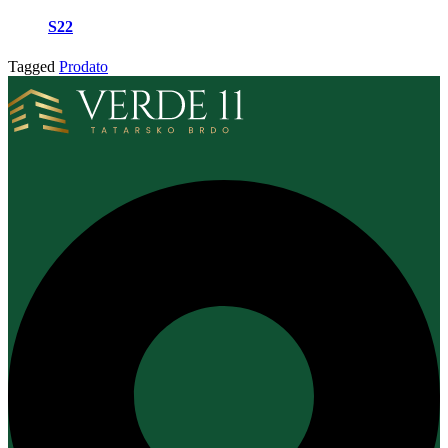
S22
Tagged
Prodato