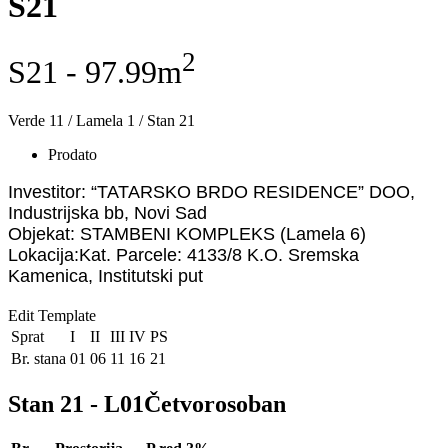
S21
2
S21 - 97.99m
Verde 11 / Lamela 1 / Stan 21
Prodato
Investitor: “TATARSKO BRDO RESIDENCE” DOO,
Industrijska bb, Novi Sad
Objekat: STAMBENI KOMPLEKS (Lamela 6)
Lokacija:Kat. Parcele: 4133/8 K.O. Sremska
Kamenica, Institutski put
Edit Template
Sprat
I
II
III
IV
PS
Br. stana
01
06
11
16
21
Stan 21 - L01