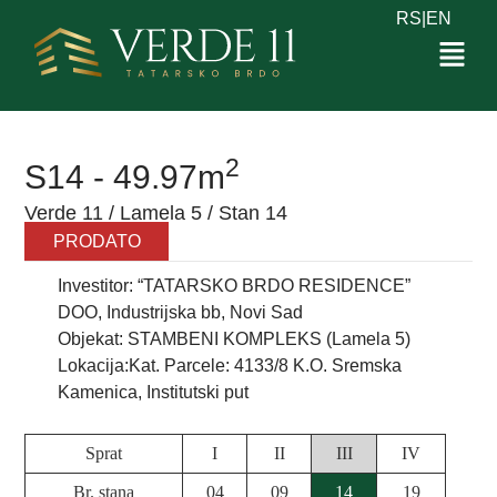
RS
|
EN
2
S14 - 49.97m
Verde 11 / Lamela 5 / Stan 14
PRODATO
Investitor: “TATARSKO BRDO RESIDENCE”
DOO, Industrijska bb, Novi Sad
Objekat: STAMBENI KOMPLEKS (Lamela 5)
Lokacija:Kat. Parcele: 4133/8 K.O. Sremska
Kamenica, Institutski put
Sprat
I
II
III
IV
Br. stana
04
09
14
19