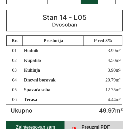
Stan 14 - L05
Br.
Prostorija
P red 3%
01
Hodnik
3.99m²
02
Kupatilo
4.50m²
03
Kuhinja
3.90m²
04
Dnevni boravak
20.79m²
05
Spavaća soba
12.35m²
06
Terasa
4.44m²
Ukupno
49.97m²
Zainteresovan sam
Preuzmi PDF