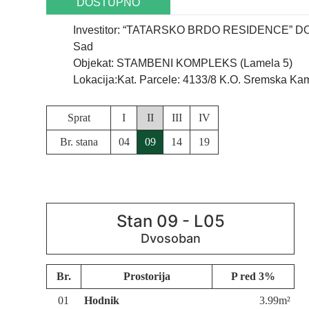
DOSTUPNO
Investitor: “TATARSKO BRDO RESIDENCE” DOO,
Sad
Objekat: STAMBENI KOMPLEKS (Lamela 5)
Lokacija:Kat. Parcele: 4133/8 K.O. Sremska Kame
Sprat
I
II
III
IV
Br. stana
04
09
14
19
Stan 09 - L05
Br.
Prostorija
P red 3%
01
Hodnik
3.99m²