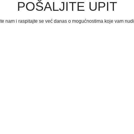
POŠALJITE UPIT
ite nam i raspitajte se već danas o mogućnostima koje vam nud