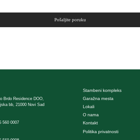
Stambeni kompleks
Garažna mesta
ko Brdo Residence DOO,
ijska bb, 21000 Novi Sad
Lokali
O nama
6 560 0007
Kontakt
Politika privatnosti