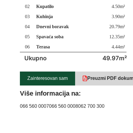
02
Kupatilo
4.50m²
03
Kuhinja
3.90m²
04
Dnevni boravak
20.79m²
05
Spavaća soba
12.35m²
06
Terasa
4.44m²
Ukupno
49.97m²
Zainteresovan sam
Preuzmi PDF dokum
Više informacija na:
066 560 0007
066 560 0008
062 700 300