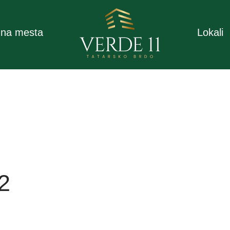
na mesta
Lokali
2