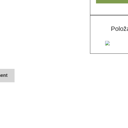
Polož
ent