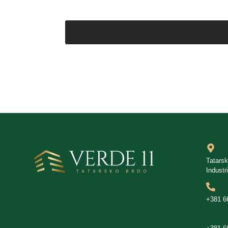
Tatars
Industr
+381 6