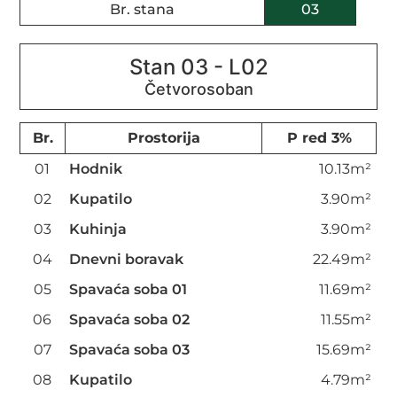
Br. stana
03
Stan 03 - L02
Br.
Prostorija
P red 3%
01
Hodnik
10.13m²
02
Kupatilo
3.90m²
03
Kuhinja
3.90m²
04
Dnevni boravak
22.49m²
05
Spavaća soba 01
11.69m²
06
Spavaća soba 02
11.55m²
07
Spavaća soba 03
15.69m²
08
Kupatilo
4.79m²