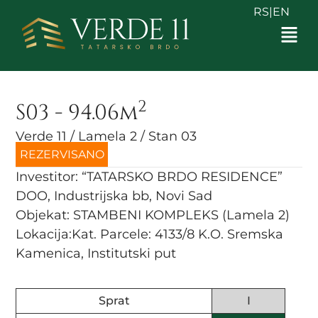
RS
|
EN
2
S03 - 94.06m
Verde 11 / Lamela 2 / Stan 03
REZERVISANO
Investitor: “TATARSKO BRDO RESIDENCE”
DOO, Industrijska bb, Novi Sad
Objekat: STAMBENI KOMPLEKS (Lamela 2)
Lokacija:Kat. Parcele: 4133/8 K.O. Sremska
Kamenica, Institutski put
Sprat
I