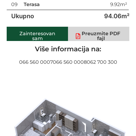
09
Terasa
9.92m²
Ukupno
94.06m²
Zainteresovan
Preuzmite PDF
sam
fajl
Više informacija na:
066 560 0007
066 560 0008
062 700 300