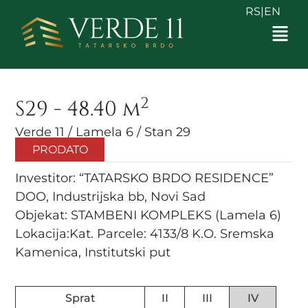
RS
|
EN
2
S29 - 48.40 m
Verde 11 / Lamela 6 / Stan 29
PRODATO
Investitor: “TATARSKO BRDO RESIDENCE”
DOO, Industrijska bb, Novi Sad
Objekat: STAMBENI KOMPLEKS (Lamela 6)
Lokacija:Kat. Parcele: 4133/8 K.O. Sremska
Kamenica, Institutski put
Sprat
II
III
IV