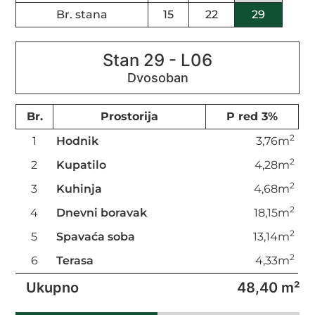
Br. stana
15
22
29
Stan 29 - L06
Br.
Prostorija
P red 3%
2
1
Hodnik
3,76m
2
2
Kupatilo
4,28m
2
3
Kuhinja
4,68m
2
4
Dnevni boravak
18,15m
2
5
Spavaća soba
13,14m
2
6
Terasa
4,33m
Ukupno
48,40 m²