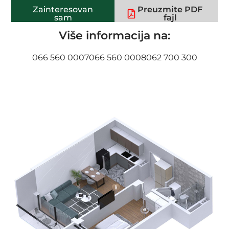
Zainteresovan
Preuzmite PDF
sam
fajl
Više informacija na:
066 560 0007
066 560 0008
062 700 300