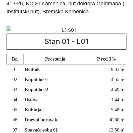
4133/6, KO Sr.Kamenica, put doktora Goldmana (
Institutski put), Sremska Kamenica
Stan 01 - L01
Br.
Prostorija
P red 3%
01
Hodnik
9.33m²
02
Kupatilo 01
4.55m²
03
Kupatilo 02
4.49m²
04
Ostava
1.44m²
05
Kuhinja
5.48m²
06
Dnevni boravak
30.80m²
07
Spavaća soba 01
12.50m²