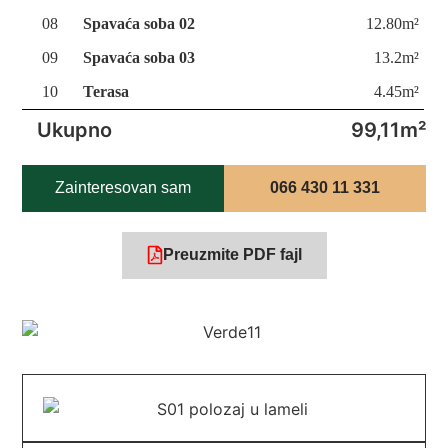
08
Spavaća soba 02
12.80m²
09
Spavaća soba 03
13.2m²
10
Terasa
4.45m²
Ukupno
99,11m²
Zainteresovan sam
066 430 11 331
Preuzmite PDF fajl