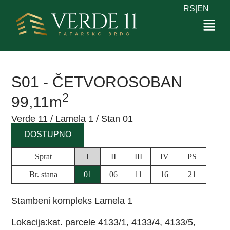
RS
|
EN
S01 - ČETVOROSOBAN
2
99,11m
Verde 11 / Lamela 1 / Stan 01
DOSTUPNO
Sprat
I
II
III
IV
PS
Br. stana
01
06
11
16
21
Stambeni kompleks Lamela 1
Lokacija:kat. parcele 4133/1, 4133/4, 4133/5,