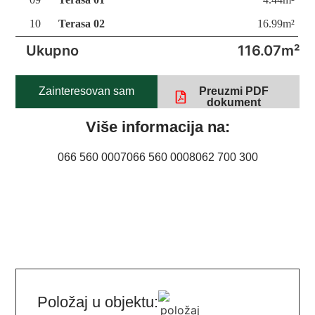
10
Terasa 02
16.99m²
Ukupno
116.07m²
Zainteresovan sam
Preuzmi PDF
dokument
Više informacija na:
066 560 0007
066 560 0008
062 700 300
Položaj u objektu: