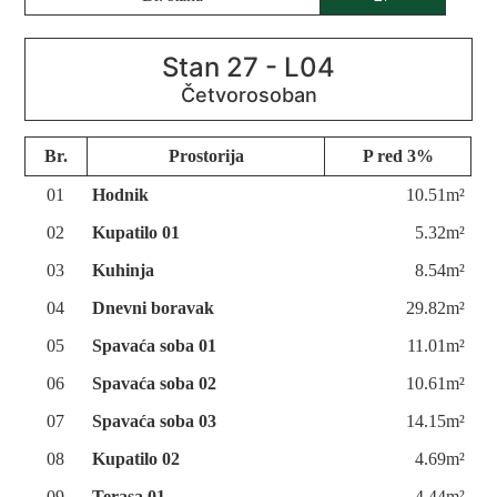
Stan 27 - L04
Br.
Prostorija
P red 3%
01
Hodnik
10.51m²
02
Kupatilo 01
5.32m²
03
Kuhinja
8.54m²
04
Dnevni boravak
29.82m²
05
Spavaća soba 01
11.01m²
06
Spavaća soba 02
10.61m²
07
Spavaća soba 03
14.15m²
08
Kupatilo 02
4.69m²
09
Terasa 01
4.44m²