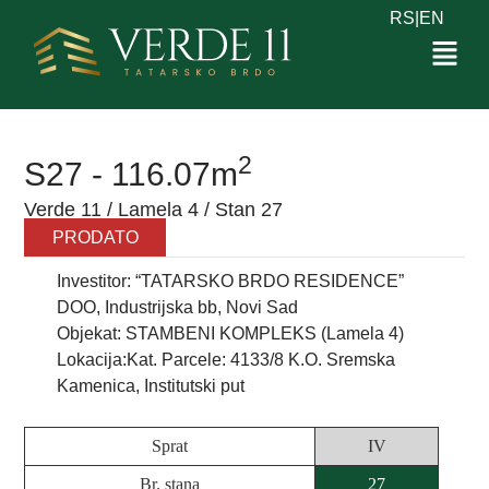
RS
|
EN
2
S27 - 116.07m
Verde 11 / Lamela 4 / Stan 27
PRODATO
Investitor: “TATARSKO BRDO RESIDENCE”
DOO, Industrijska bb, Novi Sad
Objekat: STAMBENI KOMPLEKS (Lamela 4)
Lokacija:Kat. Parcele: 4133/8 K.O. Sremska
Kamenica, Institutski put
Sprat
IV
Br. stana
27