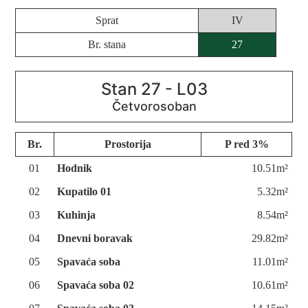
Sprat
IV
Br. stana
27
Stan 27 - L03
Br.
Prostorija
P red 3%
01
Hodnik
10.51m²
02
Kupatilo 01
5.32m²
03
Kuhinja
8.54m²
04
Dnevni boravak
29.82m²
05
Spavaća soba
11.01m²
06
Spavaća soba 02
10.61m²