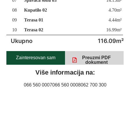
07
Spavaća soba 03
14.15m²
08
Kupatilo 02
4.70m²
09
Terasa 01
4.44m²
10
Terasa 02
16.99m²
Ukupno
116.09m²
Zainteresovan sam
Preuzmi PDF
dokument
Više informacija na:
066 560 0007
066 560 0008
062 700 300