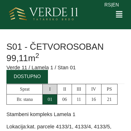
RS
|
EN
S01 - ČETVOROSOBAN
2
99,11m
Verde 11 / Lamela 1 / Stan 01
DOSTUPNO
Sprat
I
II
III
IV
PS
Br. stana
01
06
11
16
21
Stambeni kompleks Lamela 1
Lokacija:kat. parcele 4133/1, 4133/4, 4133/5,