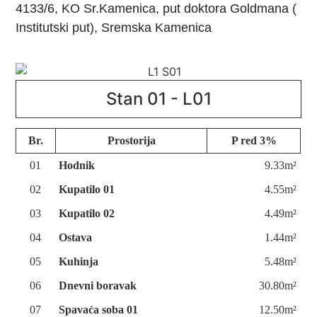
4133/6, KO Sr.Kamenica, put doktora Goldmana (
Institutski put), Sremska Kamenica
Stan 01 - L01
Br.
Prostorija
P red 3%
01
Hodnik
9.33m²
02
Kupatilo 01
4.55m²
03
Kupatilo 02
4.49m²
04
Ostava
1.44m²
05
Kuhinja
5.48m²
06
Dnevni boravak
30.80m²
07
Spavaća soba 01
12.50m²