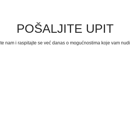
POŠALJITE UPIT
ite nam i raspitajte se već danas o mogućnostima koje vam nud