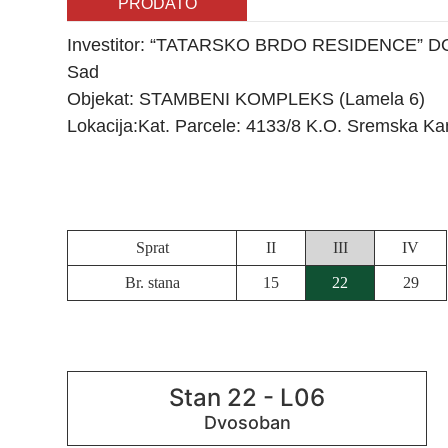
PRODATO
Investitor: “TATARSKO BRDO RESIDENCE” DOO,
Sad
Objekat: STAMBENI KOMPLEKS (Lamela 6)
Lokacija:Kat. Parcele: 4133/8 K.O. Sremska Kam
Sprat
II
III
IV
Br. stana
15
22
29
Stan 22 - L06