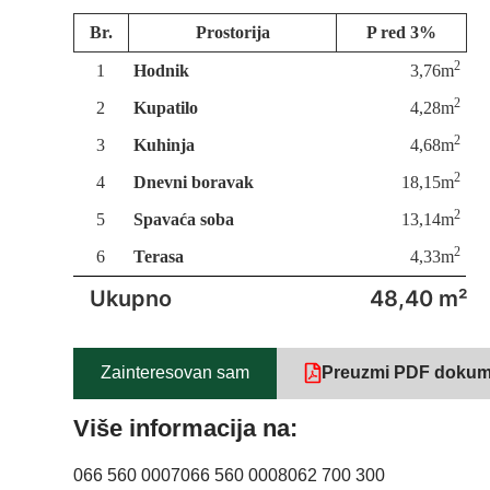
Br.
Prostorija
P red 3%
2
1
Hodnik
3,76m
2
2
Kupatilo
4,28m
2
3
Kuhinja
4,68m
2
4
Dnevni boravak
18,15m
2
5
Spavaća soba
13,14m
2
6
Terasa
4,33m
Ukupno
48,40 m²
Zainteresovan sam
Preuzmi PDF dokum
Više informacija na:
066 560 0007
066 560 0008
062 700 300