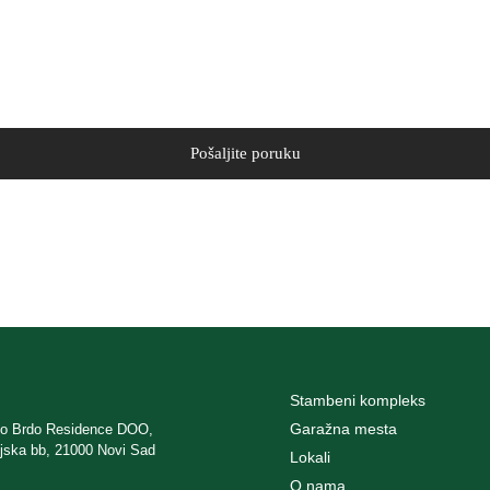
Stambeni kompleks
Garažna mesta
ko Brdo Residence DOO,
ijska bb, 21000 Novi Sad
Lokali
O nama