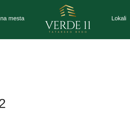
na mesta
Lokali
2