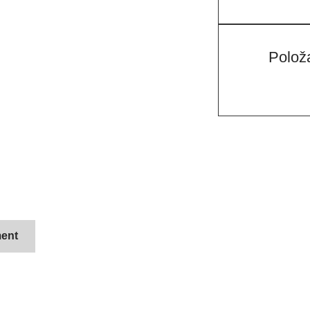
Polož
ent