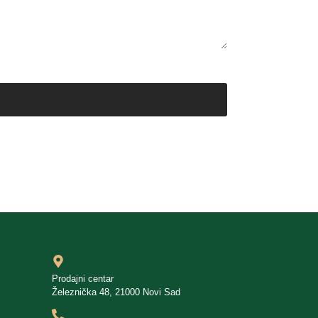
Prodajni centar
Železnička 48, 21000 Novi Sad