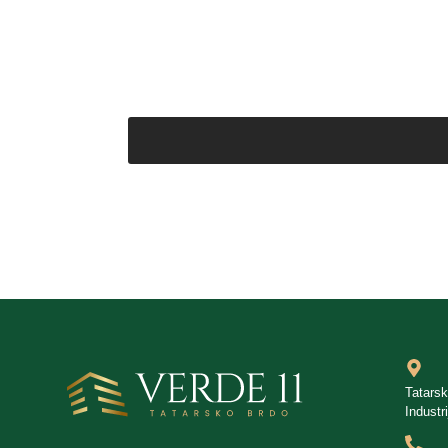
Tatars
Industr