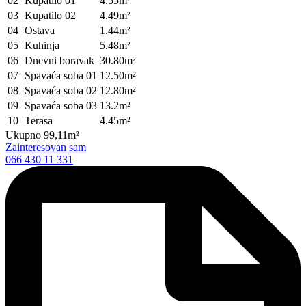
02
Kupatilo 01
4.55m²
03
Kupatilo 02
4.49m²
04
Ostava
1.44m²
05
Kuhinja
5.48m²
06
Dnevni boravak
30.80m²
07
Spavaća soba 01
12.50m²
08
Spavaća soba 02
12.80m²
09
Spavaća soba 03
13.2m²
10
Terasa
4.45m²
Ukupno
99,11m²
Zainteresovan sam
066 430 11 331