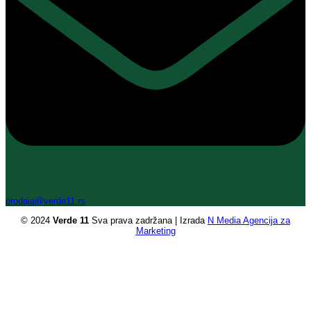
prodaja@verde11.rs
© 2024
Verde 11
Sva prava zadržana | Izrada
N Media Agencija za
Marketing