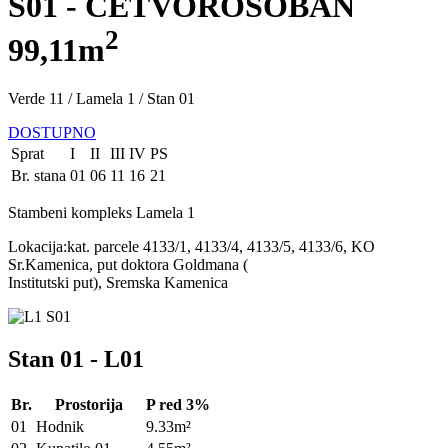
S01 - ČETVOROSOBAN
2
99,11m
Verde 11 / Lamela 1 / Stan 01
DOSTUPNO
Sprat
I
II
III
IV
PS
Br. stana
01
06
11
16
21
Stambeni kompleks Lamela 1
Lokacija:kat. parcele 4133/1, 4133/4, 4133/5, 4133/6, KO
Sr.Kamenica, put doktora Goldmana (
Institutski put), Sremska Kamenica
Stan 01 - L01
Br.
Prostorija
P red 3%
01
Hodnik
9.33m²