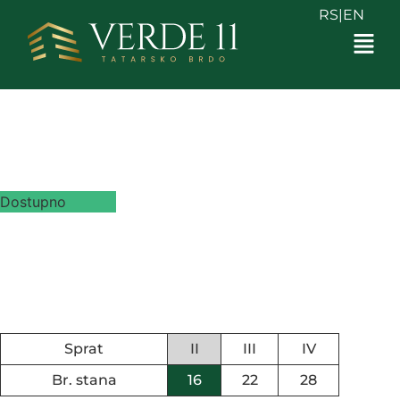
RS
|
EN
2
S16 - 72.51 m
Verde 11 / Lamela 8 / Stan 16
Dostupno
Investitor: “TATARSKO BRDO RESIDENCE” DOO,
Industrijska bb, Novi Sad
Objekat: STAMBENI KOMPLEKS (Lamela 8)
Lokacija:Kat. Parcele: 4133/8 K.O. Sremska Kamenica,
Institutski put
Sprat
II
III
IV
Br. stana
16
22
28