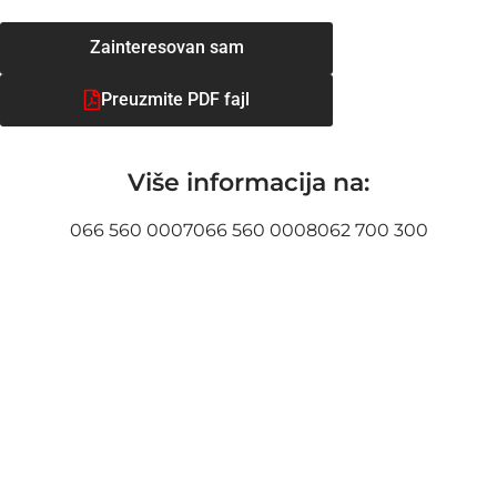
Zainteresovan sam
Preuzmite PDF fajl
Više informacija na:
066 560 0007
066 560 0008
062 700 300
Položaj u objektu: