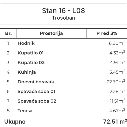
Stan 16 - L08
Br.
Prostorija
P red 3%
2
1
Hodnik
6.60m
2
2
Kupatilo 01
4.33m
2
3
Kupatilo 02
4.91m
2
4
Kuhinja
5.45m
2
5
Dnevni boravak
22.70m
2
6
Spavaća soba 01
12.28m
2
7
Spavaća soba 02
11.51m
2
8
Terasa
4.67m
Ukupno
72.51 m²