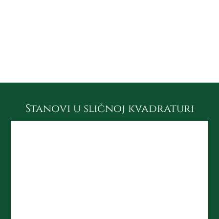
Položaj lamele u kompleksu:
Stanovi u sličnoj kvadraturi