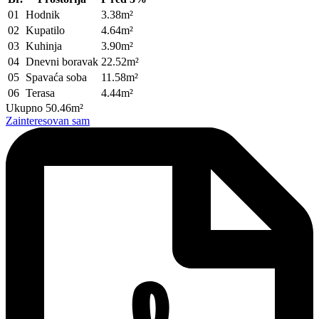
01
Hodnik
3.38m²
02
Kupatilo
4.64m²
03
Kuhinja
3.90m²
04
Dnevni boravak
22.52m²
05
Spavaća soba
11.58m²
06
Terasa
4.44m²
Ukupno
50.46m²
Zainteresovan sam