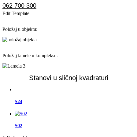
062 700 300
Edit Template
Položaj u objektu:
Položaj lamele u kompleksu:
Stanovi u sličnoj kvadraturi
S24
S02