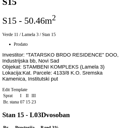
S15
2
S15 - 50.46m
Verde 11 / Lamela 3 / Stan 15
Prodato
Investitor: “TATARSKO BRDO RESIDENCE” DOO,
Industrijska bb, Novi Sad
Objekat: STAMBENI KOMPLEKS (Lamela 3)
Lokacija:Kat. Parcele: 4133/8 K.O. Sremska
Kamenica, Institutski put
Edit Template
Sprat
I
II
III
Br. stana
07
15
23
Stan 15 - L03
Br.
Prostorija
P red 3%