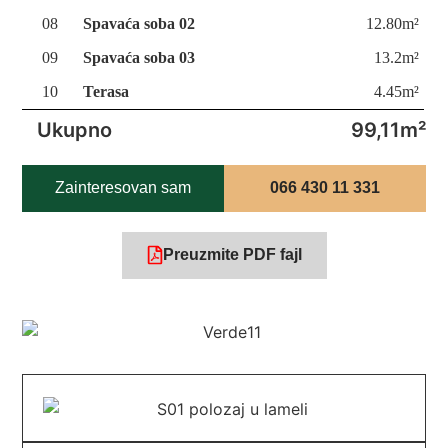
08
Spavaća soba 02
12.80m²
09
Spavaća soba 03
13.2m²
10
Terasa
4.45m²
Ukupno
99,11m²
Zainteresovan sam
066 430 11 331
Preuzmite PDF fajl