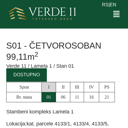
RS
|
EN
S01 - ČETVOROSOBAN
2
99,11m
Verde 11 / Lamela 1 / Stan 01
DOSTUPNO
Sprat
I
II
III
IV
PS
Br. stana
01
06
11
16
21
Stambeni kompleks Lamela 1
Lokacija:kat. parcele 4133/1, 4133/4, 4133/5,