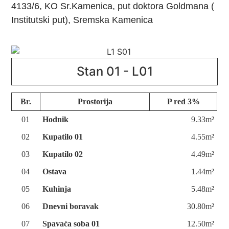
4133/6, KO Sr.Kamenica, put doktora Goldmana (
Institutski put), Sremska Kamenica
Stan 01 - L01
Br.
Prostorija
P red 3%
01
Hodnik
9.33m²
02
Kupatilo 01
4.55m²
03
Kupatilo 02
4.49m²
04
Ostava
1.44m²
05
Kuhinja
5.48m²
06
Dnevni boravak
30.80m²
07
Spavaća soba 01
12.50m²