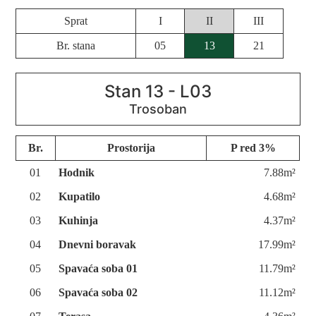
Sprat
I
II
III
Br. stana
05
13
21
Stan 13 - L03
Br.
Prostorija
P red 3%
01
Hodnik
7.88m²
02
Kupatilo
4.68m²
03
Kuhinja
4.37m²
04
Dnevni boravak
17.99m²
05
Spavaća soba 01
11.79m²
06
Spavaća soba 02
11.12m²