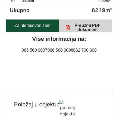
07
Terasa
4.36m²
Ukupno
62.19m²
Zainteresovan sam
Preuzmi PDF
dokument
Više informacija na:
066 560 0007
066 560 0008
062 700 300
Položaj u objektu: