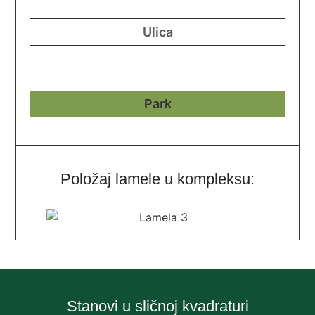
Položaj lamele u kompleksu:
Stanovi u sličnoj kvadraturi