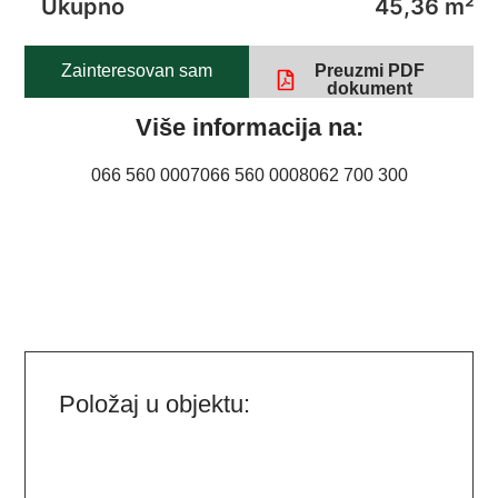
Ukupno
45,36 m²
Zainteresovan sam
Preuzmi PDF
dokument
Više informacija na:
066 560 0007
066 560 0008
062 700 300
Položaj u objektu: