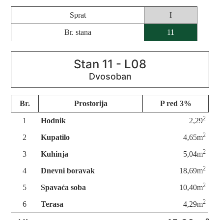
Sprat
I
Br. stana
11
Stan 11 - L08
Br.
Prostorija
P red 3%
2
1
Hodnik
2,29
2
2
Kupatilo
4,65m
2
3
Kuhinja
5,04m
2
4
Dnevni boravak
18,69m
2
5
Spavaća soba
10,40m
2
6
Terasa
4,29m