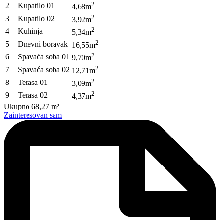
2
2
Kupatilo 01
4,68m
2
3
Kupatilo 02
3,92m
2
4
Kuhinja
5,34m
2
5
Dnevni boravak
16,55m
2
6
Spavaća soba 01
9,70m
2
7
Spavaća soba 02
12,71m
2
8
Terasa 01
3,09m
2
9
Terasa 02
4,37m
Ukupno
68,27 m²
Zainteresovan sam