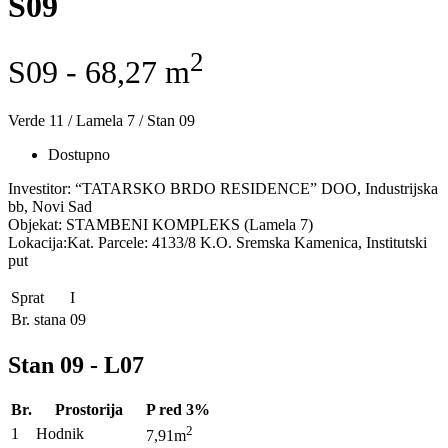
S09
2
S09 - 68,27 m
Verde 11 / Lamela 7 / Stan 09
Dostupno
Investitor: “TATARSKO BRDO RESIDENCE” DOO, Industrijska
bb, Novi Sad
Objekat: STAMBENI KOMPLEKS (Lamela 7)
Lokacija:Kat. Parcele: 4133/8 K.O. Sremska Kamenica, Institutski
put
Sprat
I
Br. stana
09
Stan 09 - L07
Br.
Prostorija
P red 3%
2
1
Hodnik
7,91m