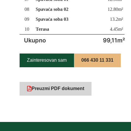
08
Spavaća soba 02
12.80m²
09
Spavaća soba 03
13.2m²
10
Terasa
4.45m²
Ukupno
99,11m²
Zainteresovan sam
066 430 11 331
Preuzmi PDF dokument