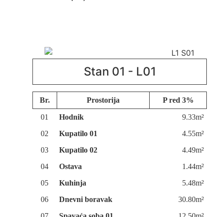
Stan 01 - L01
Br.
Prostorija
P red 3%
01
Hodnik
9.33m²
02
Kupatilo 01
4.55m²
03
Kupatilo 02
4.49m²
04
Ostava
1.44m²
05
Kuhinja
5.48m²
06
Dnevni boravak
30.80m²
07
Spavaća soba 01
12.50m²