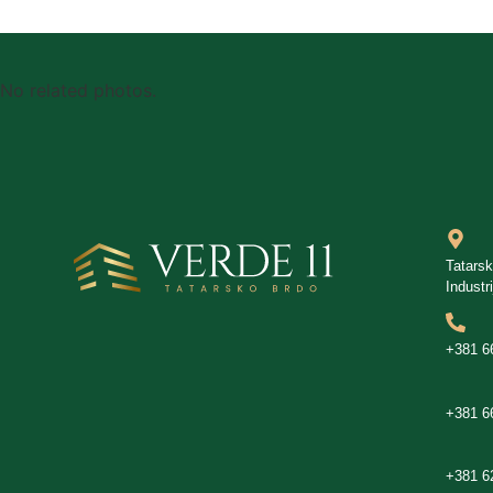
No related photos.
Tatars
Industr
+381 6
+381 6
+381 6