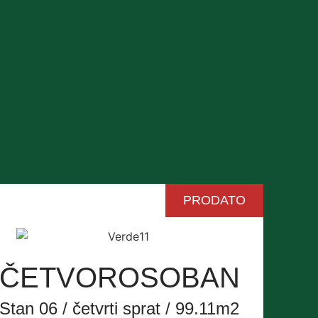
PRODATO
ČETVOROSOBAN
Stan 06 / četvrti sprat / 99.11m2