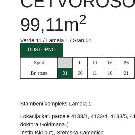
ČETVOROSO
2
99,11m
Verde 11 / Lamela 1 / Stan 01
DOSTUPNO
Sprat
I
II
III
IV
PS
Br. stana
01
06
11
16
21
Stambeni kompleks Lamela 1
Lokacija:kat. parcele 4133/1, 4133/4, 4133/5, 
doktora Goldmana (
Institutski put), Sremska Kamenica