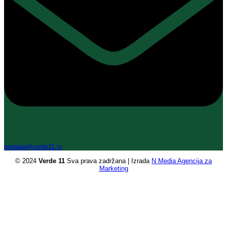
prodaja@verde11.rs
© 2024
Verde 11
Sva prava zadržana | Izrada
N Media Agencija za
Marketing