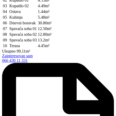
02
Kupatilo 01
4.55m²
03
Kupatilo 02
4.49m²
04
Ostava
1.44m²
05
Kuhinja
5.48m²
06
Dnevni boravak
30.80m²
07
Spavaća soba 01
12.50m²
08
Spavaća soba 02
12.80m²
09
Spavaća soba 03
13.2m²
10
Terasa
4.45m²
Ukupno
99,11m²
Zainteresovan sam
066 430 11 331