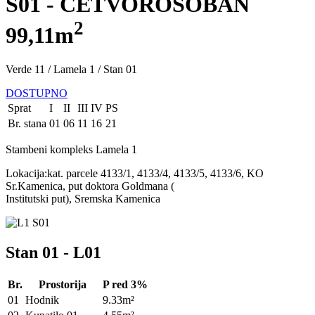
S01 - ČETVOROSOBAN
2
99,11m
Verde 11 / Lamela 1 / Stan 01
DOSTUPNO
Sprat
I
II
III
IV
PS
Br. stana
01
06
11
16
21
Stambeni kompleks Lamela 1
Lokacija:kat. parcele 4133/1, 4133/4, 4133/5, 4133/6, KO
Sr.Kamenica, put doktora Goldmana (
Institutski put), Sremska Kamenica
Stan 01 - L01
Br.
Prostorija
P red 3%
01
Hodnik
9.33m²