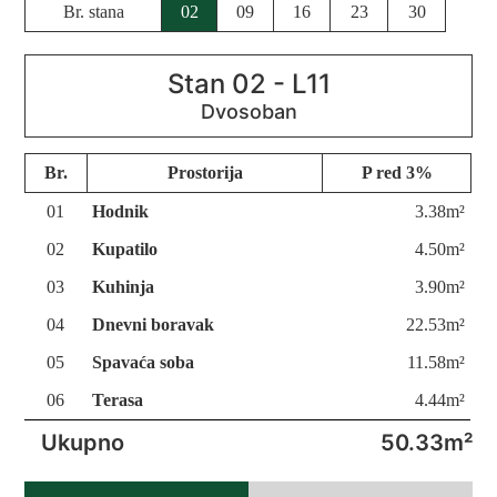
Br. stana
02
09
16
23
30
Stan 02 - L11
Br.
Prostorija
P red 3%
01
Hodnik
3.38m²
02
Kupatilo
4.50m²
03
Kuhinja
3.90m²
04
Dnevni boravak
22.53m²
05
Spavaća soba
11.58m²
06
Terasa
4.44m²
Ukupno
50.33m²