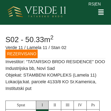
RS
|
EN
2
S02 - 50.33m
Verde 11 / Lamela 11 / Stan 02
REZERVISANO
Investitor: “TATARSKO BRDO RESIDENCE” DOO
Industrijska bb, Novi Sad
Objekat: STAMBENI KOMPLEKS (Lamela 11)
Lokacija:kat. parcele 4133/8 KO Sr.Kamenica,
Institutski put
Sprat
I
II
III
IV
Ps