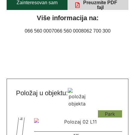
Zainteresovan sam
Preuzmite PDF
fajl
Više informacija na:
066 560 0007
066 560 0008
062 700 300
Položaj u objektu: