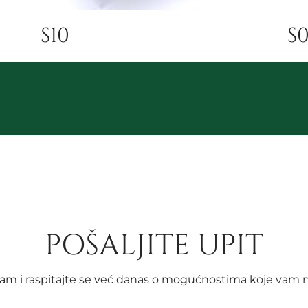
S10
S0
POŠALJITE UPIT
nam i raspitajte se već danas o mogućnostima koje vam