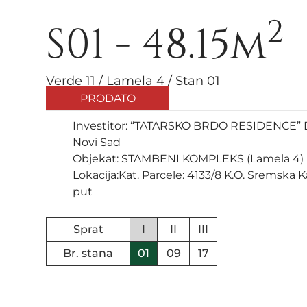
2
S01 - 48.15m
Verde 11 / Lamela 4 / Stan 01
PRODATO
Investitor: “TATARSKO BRDO RESIDENCE” D
Novi Sad
Objekat: STAMBENI KOMPLEKS (Lamela 4)
Lokacija:Kat. Parcele: 4133/8 K.O. Sremska 
put
Sprat
I
II
III
Br. stana
01
09
17