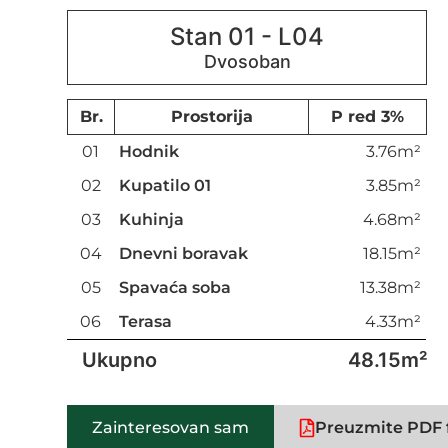
Stan 01 - L04
Br.
Prostorija
P red 3%
01
Hodnik
3.76m²
02
Kupatilo 01
3.85m²
03
Kuhinja
4.68m²
04
Dnevni boravak
18.15m²
05
Spavaća soba
13.38m²
06
Terasa
4.33m²
Ukupno
48.15m²
Zainteresovan sam
Preuzmite PDF f