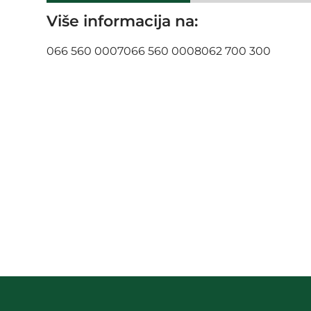
Više informacija na:
066 560 0007
066 560 0008
062 700 300