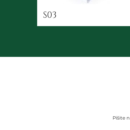
S03
Pišite 