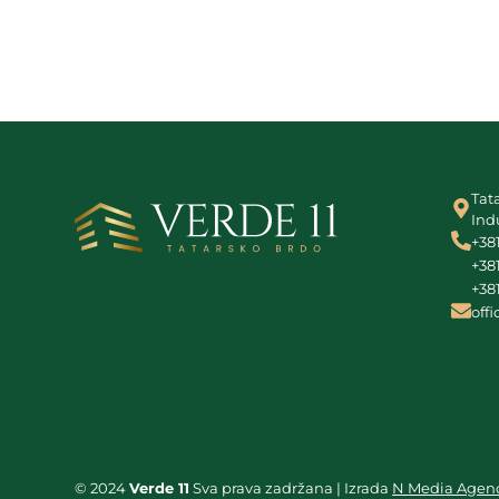
Tat
Ind
+38
+38
+38
off
© 2024
Verde 11
Sva prava zadržana | Izrada
N Media Agenc