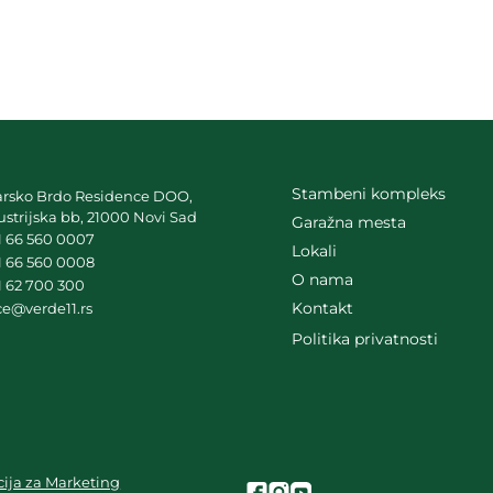
Stambeni kompleks
arsko Brdo Residence DOO,
ustrijska bb, 21000 Novi Sad
Garažna mesta
1 66 560 0007
Lokali
1 66 560 0008
O nama
1 62 700 300
Kontakt
ice@verde11.rs
Politika privatnosti
ija za Marketing