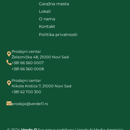
Garažna mesta
Lokali
O nama
Kontakt
Politika privatnosti
Prodajni centar
Železnička 48, 21000 Novi Sad
+381 66 560 0007
+381 66 560 0008
Prodajni centar
Nikole Krstića 7, 21000 Novi Sad
+381 62 700 300
prodaja@verde11.rs
© 2024
Verde 11
Sva prava zadržana | Izrada
N Media Agencija